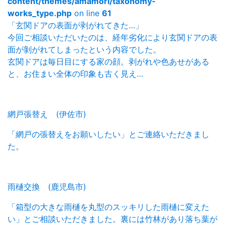
content/themes/amamori/taxonomy-
works_type.php
on line
61
「玄関ドアの表面が剥がれてきた…」
今回ご相談いただいたのは、経年劣化により玄関ドアの表
面が剝がれてしまったという内容でした。
玄関ドアは毎日目にする家の顔。剥がれや色あせがある
と、お住まい全体の印象も古く見え…
網戸張替え (伊佐市)
「網戸の張替えをお願いしたい」とご連絡いただきまし
た。
雨樋交換 (鹿児島市)
「箱型の大きな雨樋を丸型のスッキリした雨樋に変えた
い」とご相談いただきました。裏には竹林があり落ち葉が