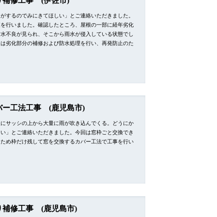
り補修工事 (伊佐市)
りがするのでみにきてほしい」とご連絡いただきました。
査を行いました。確認したところ、屋根の一部に経年劣化
防水不良が見られ、そこから雨水が侵入している状態でし
回は劣化部分の補修および防水処理を行い、再発防止のた
…
バー工法工事 (鹿児島市)
後にサッシの上から大量に雨が吹き込んでくる。どうにか
しい」とご連絡いただきました。今回は窓枠ごと交換でき
たため枠だけ残して窓を交換するカバー工法で工事を行い
。
り補修工事 (鹿児島市)