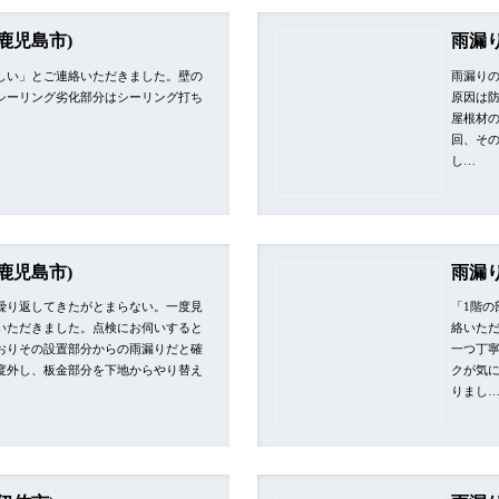
鹿児島市)
雨漏り
しい」とご連絡いただきました。壁の
雨漏り
シーリング劣化部分はシーリング打ち
原因は
屋根材
回、そ
し…
鹿児島市)
雨漏
繰り返してきたがとまらない。一度見
「1階
いただきました。点検にお伺いすると
絡いた
おりその設置部分からの雨漏りだと確
一つ丁
度外し、板金部分を下地からやり替え
クが気
りまし