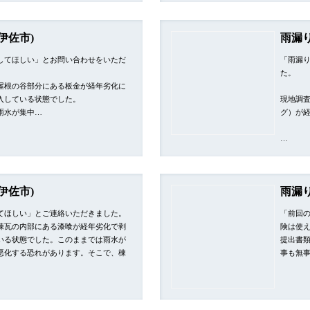
伊佐市)
雨漏り
してほしい」とお問い合わせをいただ
「雨漏
た。
屋根の谷部分にある板金が経年劣化に
入している状態でした。
現地調
雨水が集中…
グ）が
…
伊佐市)
雨漏
てほしい」とご連絡いただきました。
「前回
棟瓦の内部にある漆喰が経年劣化で剥
険は使
いる状態でした。このままでは雨水が
提出書
悪化する恐れがあります。そこで、棟
事も無