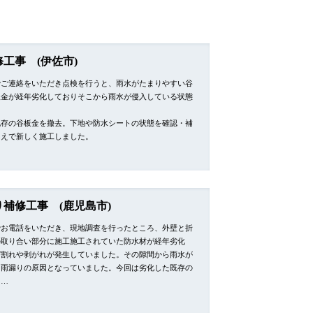
工事 (伊佐市)
でご連絡をいただき点検を行うと、雨水がたまりやすい谷
板金が経年劣化しておりそこから雨水が侵入している状態
。
既存の谷板金を撤去。下地や防水シートの状態を確認・補
うえで新しく施工しました。
り補修工事 (鹿児島市)
でお電話をいただき、現地調査を行ったところ、外壁と折
の取り合い部分に施工施工されていた防水材が経年劣化
び割れや剥がれが発生していました。その隙間から雨水が
、雨漏りの原因となっていました。今回は劣化した既存の
を…