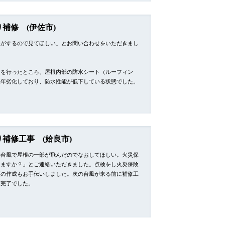
補修 (伊佐市)
りがするので見てほしい」とお問い合わせをいただきまし
査を行ったところ、屋根内部の防水シート（ルーフィン
経年劣化しており、防水性能が低下している状態でした。
り補修工事 (姶良市)
の台風で屋根の一部が飛んだのでなおしてほしい。火災保
えますか？」とご連絡いただきました。点検をし火災保険
類の作成もお手伝いしました。次の台風が来る前に補修工
事完了でした。