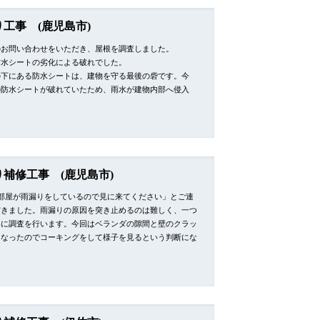
工事 (鹿児島市)
のお問い合わせをいただき、屋根を調査しました。
防水シートの劣化による破れでした。
の下にある防水シートは、建物を守る最後の砦です。今
の防水シートが破れていたため、雨水が建物内部へ侵入
り補修工事 (鹿児島市)
の部屋が雨漏りをしているので見に来てください」とご連
だきました。雨漏りの原因を突き止めるのは難しく、一つ
寧に調査を行います。今回はベランダの隙間と壁のクラッ
になったのでコーキングをして様子を見るという判断にな
…