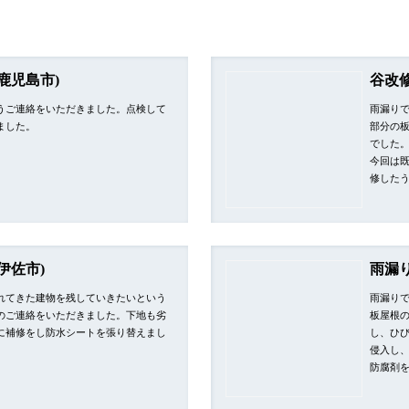
鹿児島市)
谷改修
うご連絡をいただきました。点検して
雨漏り
ました。
部分の
でした
今回は
修した
伊佐市)
雨漏
れてきた建物を残していきたいという
雨漏り
のご連絡をいただきました。下地も劣
板屋根
に補修をし防水シートを張り替えまし
し、ひ
侵入し
防腐剤