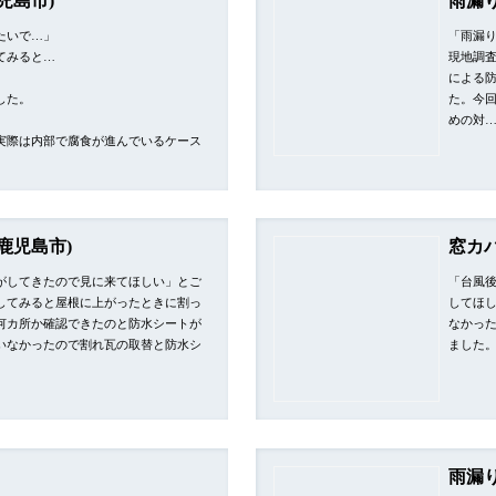
児島市)
雨漏
たいで…」
「雨漏
てみると…
現地調
による
した。
た。今
めの対
実際は内部で腐食が進んでいるケース
鹿児島市)
窓カ
がしてきたので見に来てほしい」とご
「台風
してみると屋根に上がったときに割っ
してほ
何カ所か確認できたのと防水シートが
なかっ
いなかったので割れ瓦の取替と防水シ
ました
雨漏